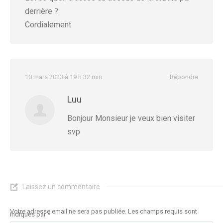
derrière ?
Cordialement
10 mars 2023 à 19 h 32 min
Répondre
Luu
Bonjour Monsieur je veux bien visiter
svp
Laissez un commentaire
Votre adresse email ne sera pas publiée. Les champs requis sont
indiqués par
*