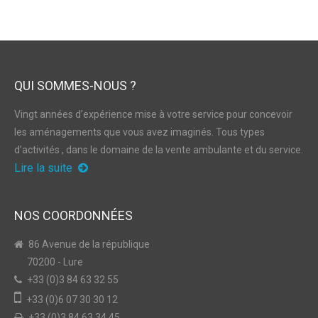
QUI SOMMES-NOUS ?
Vingt années d’expérience mise à votre service pour concevoir
les aménagements que vous avez imaginés. Tous types
d’activités , dans le domaine de la vente ambulante et du service.
Lire la suite
NOS COORDONNÉES
86 Avenue de la république
70200 - Lure
+33 (0)3 84 63 32 55
+33 (0)6 07 30 30 12
+33 (0)3 84 63 34 45